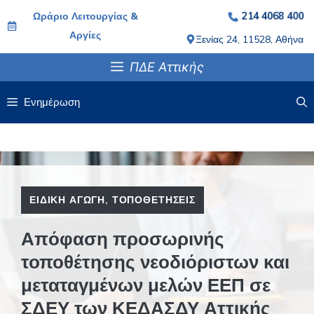
Μετάβαση
Ωράριο Λειτουργίας &
214 4068 400
σε
Αργίες
Ξενίας 24, 11528, Αθήνα
περιεχόμενο
ΠΔΕ Αττικής
Ενημέρωση
ΕΙΔΙΚΉ ΑΓΩΓΉ
,
ΤΟΠΟΘΕΤΉΣΕΙΣ
Απόφαση προσωρινής
τοποθέτησης νεοδιόριστων και
μεταταγμένων μελών ΕΕΠ σε
ΣΔΕΥ των ΚΕΔΑΣΔΥ Αττικής