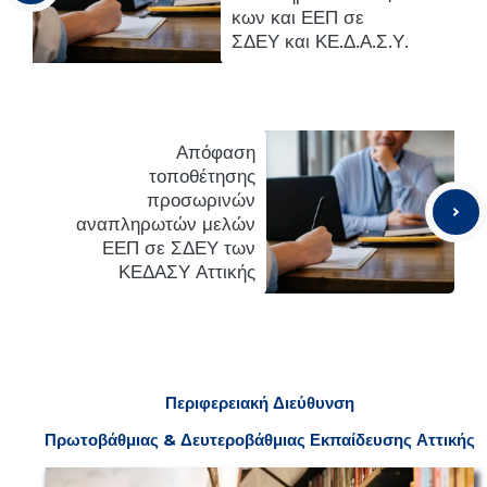
κων και ΕΕΠ σε
ΣΔΕΥ και ΚΕ.Δ.Α.Σ.Υ.
Απόφαση
τοποθέτησης
προσωρινών
αναπληρωτών μελών
ΕΕΠ σε ΣΔΕΥ των
ΚΕΔΑΣΥ Αττικής
Π
εριφερειακή
Δ
ιεύθυνση
Πρωτοβάθμιας & Δευτεροβάθμιας
Ε
κπαίδευσης Αττικής