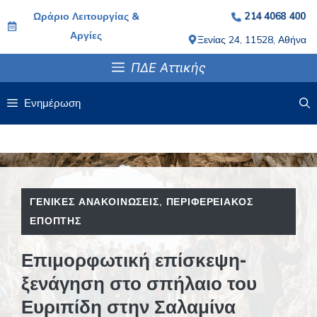
Μετάβαση
Ωράριο Λειτουργίας &
214 4068 400
σε
Αργίες
Ξενίας 24, 11528, Αθήνα
περιεχόμενο
ΠΔΕ Αττικής
Ενημέρωση
ΓΕΝΙΚΈΣ ΑΝΑΚΟΙΝΏΣΕΙΣ
,
ΠΕΡΙΦΕΡΕΙΑΚΌΣ
ΕΠΌΠΤΗΣ
Επιμορφωτική επίσκεψη-
ξενάγηση στο σπήλαιο του
Ευριπίδη στην Σαλαμίνα