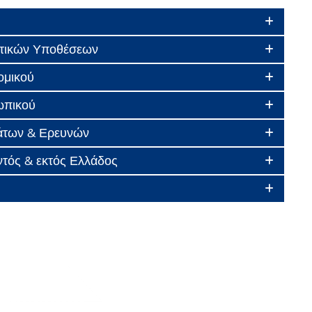
κητικών Υποθέσεων
ομικού
σωπικού
μάτων & Ερευνών
εντός & εκτός Ελλάδος