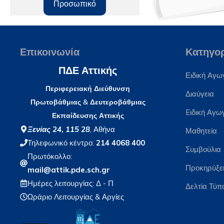
Προσωπικό
Επικοινωνία
Κατηγο
ΠΔΕ Αττικής
Ειδική Αγω
Περιφερειακή Διεύθυνση
Διαύγεια
Πρωτοβάθμιας & Δευτεροβάθμιας
Eιδική Αγω
Εκπαίδευσης Αττικής
Ξενίας 24
,
115 28
, Αθήνα
Μαθητεία
Τηλεφωνικό κέντρο:
214 4068 400
Συμβούλια
Πρωτόκολλο:
Προκηρύξε
mail@attik.pde.sch.gr
Ημέρες λειτουργίας: Δ - Π
Δελτία Τύπ
Ωράριο Λειτουργίας
& Αργίες