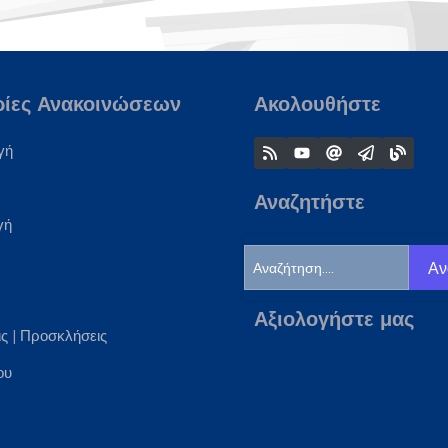
ρίες Ανακοινώσεων
Ακολουθήστε
γή
Αναζητήστε
γή
Αν
Αξιολογήστε μας
ις
|
Προσκλήσεις
ου