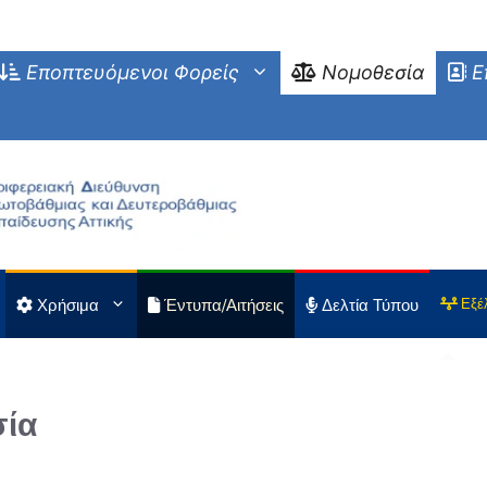
Εποπτευόμενοι Φορείς
Νομοθεσία
Ε
Χρήσιμα
Έντυπα/Αιτήσεις
Δελτία Τύπου
Εξέ
ία