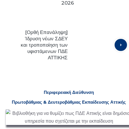
2026
[Ορθή Επανάληψη]
Ίδρυση νέων ΣΔΕΥ
και τροποποίηση των
υφιστάμενων ΠΔΕ
ΑΤΤΙΚΗΣ
Π
εριφερειακή
Δ
ιεύθυνση
Πρωτοβάθμιας & Δευτεροβάθμιας
Ε
κπαίδευσης Αττικής