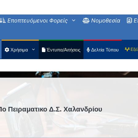
Εποπτευόμενοι Φορείς
Νομοθεσία
Ε
Χρήσιμα
Έντυπα/Αιτήσεις
Δελτία Τύπου
Εξέ
 Πειραματικο Δ.Σ. Χαλανδρίου