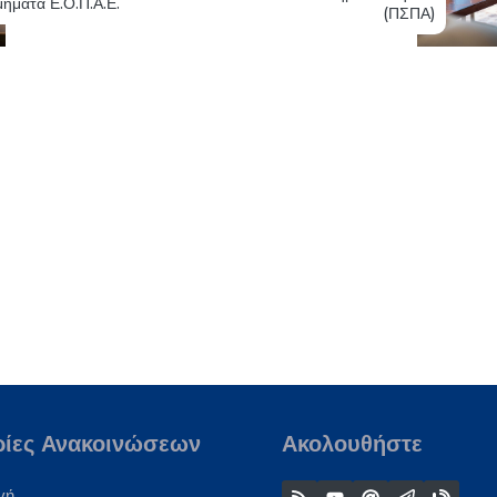
μήματα Ε.Ο.Π.Α.Ε.
(ΠΣΠΑ)
ρίες Ανακοινώσεων
Ακολουθήστε
γή