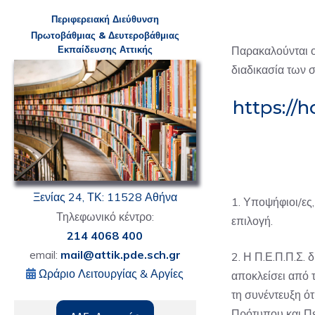
Π
εριφερειακή
Δ
ιεύθυνση
Πρωτοβάθμιας & Δευτεροβάθμιας
Ε
κπαίδευσης Αττικής
Παρακαλούνται ο
διαδικασία των 
https://
Ξενίας 24, ΤΚ: 11528 Αθήνα
1. Υποψήφιοι/ες,
Τηλεφωνικό κέντρο:
επιλογή.
214 4068 400
email:
mail@attik.pde.sch.gr
2. Η Π.Ε.Π.Π.Σ.
Ωράριο Λειτουργίας & Αργίες
αποκλείσει από 
τη συνέντευξη ότ
Πρότυπου και Πε