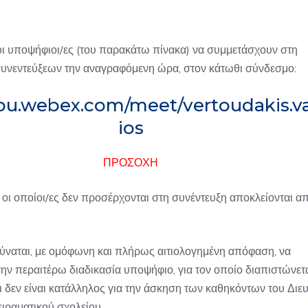
ι υποψήφιοι/ες (του παρακάτω πίνακα) να συμμετάσχουν στη
συνεντεύξεων την αναγραφόμενη ώρα, στον κάτωθι σύνδεσμο:
hou.webex.com/meet/vertoudakis.va
ios
ΠΡΟΣΟΧΗ
 οι οποίοι/ες δεν προσέρχονται στη συνέντευξη αποκλείονται α
 δύναται, με ομόφωνη και πλήρως αιτιολογημένη απόφαση, να
την περαιτέρω διαδικασία υποψήφιο, για τον οποίο διαπιστώνετ
ι δεν είναι κατάλληλος για την άσκηση των καθηκόντων του Διε
ιραματικού σχολείου.