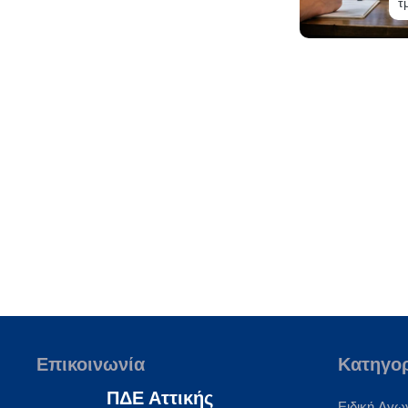
τ
Επικοινωνία
Κατηγο
ΠΔΕ Αττικής
Ειδική Αγω