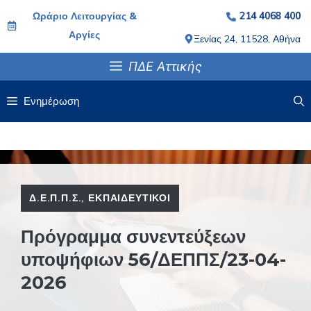
Μετάβαση
214 4068 400
Ωράριο Λειτουργίας &
σε
Αργίες
Ξενίας 24, 11528, Αθήνα
περιεχόμενο
ΠΔΕ Αττικής
Ενημέρωση
Δ.Ε.Π.Π.Σ.
,
ΕΚΠΑΙΔΕΥΤΙΚΟΊ
Πρόγραμμα συνεντεύξεων
υποψήφιων 56/ΔΕΠΠΣ/23-04-
2026