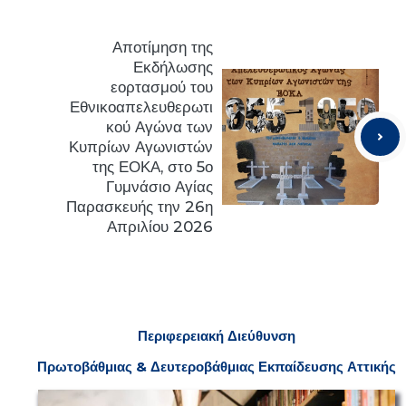
Αποτίμηση της
Εκδήλωσης
εορτασμού του
Εθνικοαπελευθερωτι
κού Αγώνα των
Κυπρίων Αγωνιστών
της ΕΟΚΑ, στο 5ο
Γυμνάσιο Αγίας
Παρασκευής την 26η
Απριλίου 2026
Π
εριφερειακή
Δ
ιεύθυνση
Πρωτοβάθμιας & Δευτεροβάθμιας
Ε
κπαίδευσης Αττικής