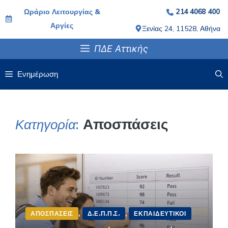
Μετάβαση
214 4068 400
Ωράριο Λειτουργίας &
σε
Αργίες
Ξενίας 24, 11528, Αθήνα
περιεχόμενο
ΠΔΕ Αττικής
Ενημέρωση
Αποσπάσεις
Κατηγορία
:
ΑΠΟΣΠΆΣΕΙΣ
,
Δ.Ε.Π.Π.Σ.
,
ΕΚΠΑΙΔΕΥΤΙΚΟΊ