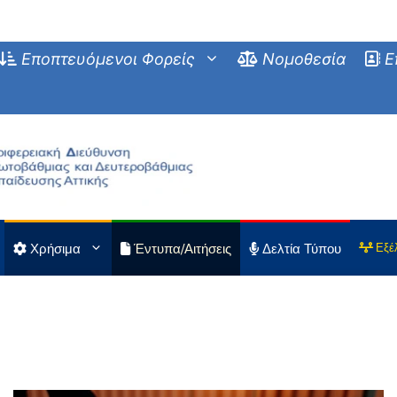
Εποπτευόμενοι Φορείς
Νομοθεσία
Ε
Χρήσιμα
Έντυπα/Αιτήσεις
Δελτία Τύπου
Εξέ