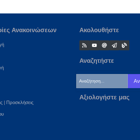
ρίες Ανακοινώσεων
Ακολουθήστε
γή
Αναζητήστε
γή
Αν
Αξιολογήστε μας
ις
|
Προσκλήσεις
ου