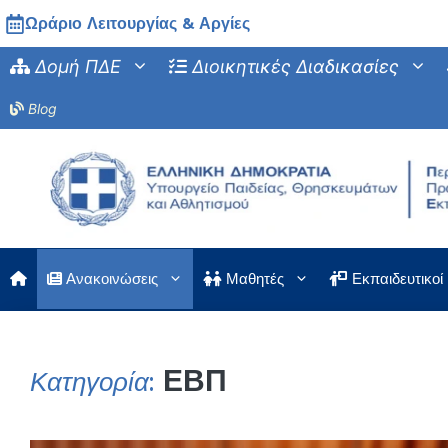
Μετάβαση
Ωράριο Λειτουργίας & Αργίες
σε
Δομή ΠΔΕ
Διοικητικές Διαδικασίες
περιεχόμενο
Blog
Ανακοινώσεις
Μαθητές
Εκπαιδευτικοί
ΕΒΠ
Κατηγορία
: