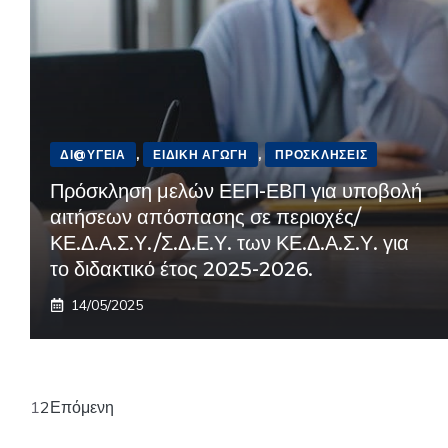
ΔΙ@ΎΓΕΙΑ
,
ΕΙΔΙΚΉ ΑΓΩΓΉ
,
ΠΡΟΣΚΛΉΣΕΙΣ
Πρόσκληση μελών ΕΕΠ-ΕΒΠ για υποβολή
αιτήσεων απόσπασης σε περιοχές/
ΚΕ.Δ.Α.Σ.Υ./Σ.Δ.Ε.Υ. των ΚΕ.Δ.Α.Σ.Υ. για
το διδακτικό έτος 2025-2026.
14/05/2025
1
2
Επόμενη