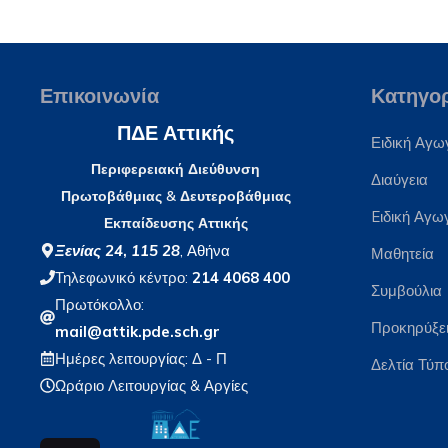
Επικοινωνία
Κατηγο
ΠΔΕ Αττικής
Ειδική Αγω
Περιφερειακή Διεύθυνση
Διαύγεια
Πρωτοβάθμιας & Δευτεροβάθμιας
Eιδική Αγω
Εκπαίδευσης Αττικής
Ξενίας 24
,
115 28
, Αθήνα
Μαθητεία
Τηλεφωνικό κέντρο:
214 4068 400
Συμβούλια
Πρωτόκολλο:
Προκηρύξε
mail@attik.pde.sch.gr
Ημέρες λειτουργίας: Δ - Π
Δελτία Τύπ
Ωράριο Λειτουργίας
& Αργίες