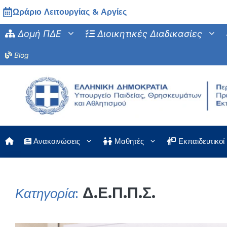
Μετάβαση
Ωράριο Λειτουργίας & Αργίες
σε
Δομή ΠΔΕ
Διοικητικές Διαδικασίες
περιεχόμενο
Blog
Ανακοινώσεις
Μαθητές
Εκπαιδευτικοί
Δ.Ε.Π.Π.Σ.
Κατηγορία
: